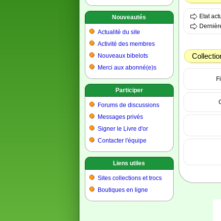
Etat ac
Nouveautés
Dernière
Actualité du site
Activité des membres
Collectio
Nouveaux bibelots
Merci aux abonné(e)s
Fi
Participer
Forums de discussions
Messages privés
Signer le Livre d'or
Contacter l'équipe
Liens utiles
Sites collections et trocs
Boutiques en ligne