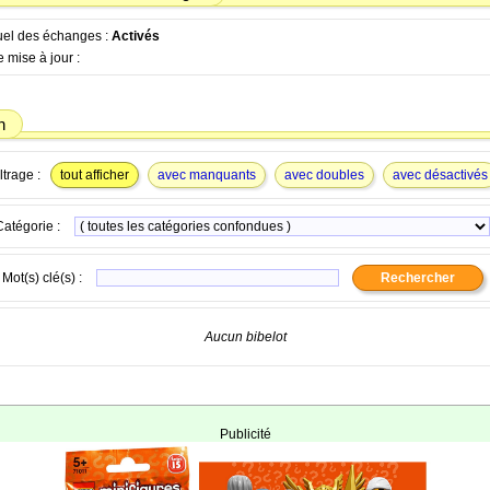
tuel des échanges :
Activés
 mise à jour :
n
ltrage :
tout afficher
avec manquants
avec doubles
avec désactivés
Catégorie :
Mot(s) clé(s) :
Aucun bibelot
Publicité