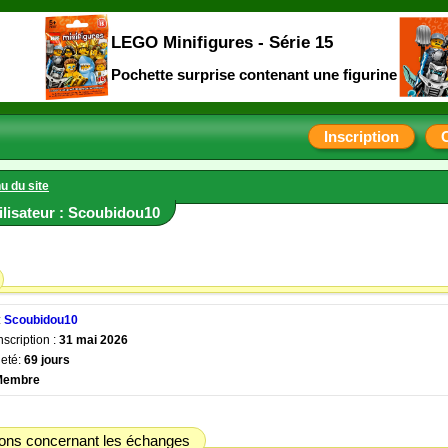
LEGO Minifigures - Série 15
Pochette surprise contenant une figurine
Inscription
u du site
tilisateur : Scoubidou10
:
Scoubidou10
nscription :
31 mai 2026
eté:
69 jours
Membre
ions concernant les échanges