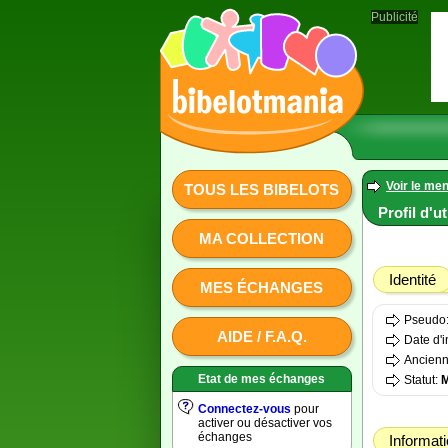
Publicité
Voir le men
TOUS LES BIBELOTS
Profil d'u
MA COLLECTION
Identité
MES ÉCHANGES
Pseudo
AIDE / F.A.Q.
Date d'i
Ancienn
Etat de mes échanges
Statut:
Connectez-vous
pour
activer ou désactiver vos
échanges
Informat