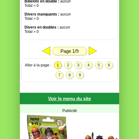
Bibelots en double :
aucun
Total = 0
Divers manquants :
aucun
Total = 0
Divers en doubles :
aucun
Total = 0
Page 1/9
Aller à la page :
1
2
3
4
5
6
7
8
9
Voir le menu du site
Publicité