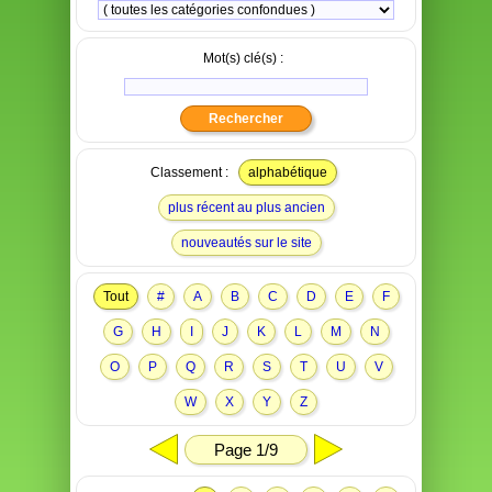
Mot(s) clé(s) :
Classement :
alphabétique
plus récent au plus ancien
nouveautés sur le site
Tout
#
A
B
C
D
E
F
G
H
I
J
K
L
M
N
O
P
Q
R
S
T
U
V
W
X
Y
Z
Page 1/9