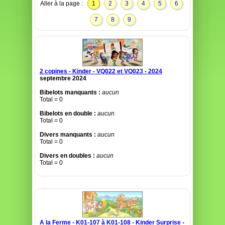
Aller à la page :
1
2
3
4
5
6
7
8
9
2 copines - Kinder - VQ022 et VQ023 - 2024
septembre 2024
Bibelots manquants :
aucun
Total = 0
Bibelots en double :
aucun
Total = 0
Divers manquants :
aucun
Total = 0
Divers en doubles :
aucun
Total = 0
A la Ferme - K01-107 à K01-108 - Kinder Surprise -