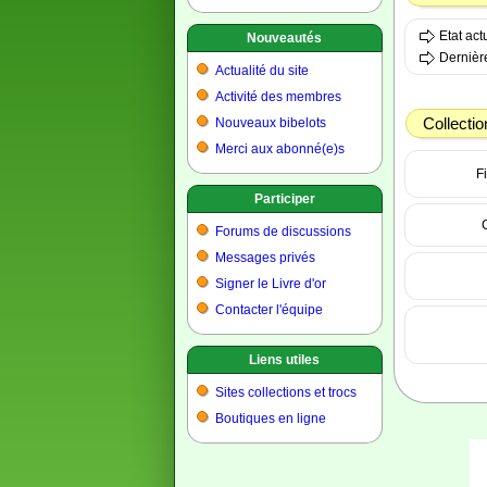
Etat ac
Nouveautés
Dernière
Actualité du site
Activité des membres
Collectio
Nouveaux bibelots
Merci aux abonné(e)s
Fi
Participer
Forums de discussions
Messages privés
Signer le Livre d'or
Contacter l'équipe
Liens utiles
Sites collections et trocs
Boutiques en ligne