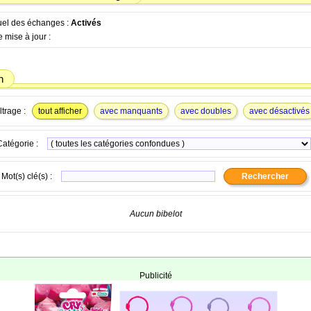
tuel des échanges :
Activés
 mise à jour :
n
ltrage :
tout afficher
avec manquants
avec doubles
avec désactivés
Catégorie :
Mot(s) clé(s) :
Aucun bibelot
Publicité