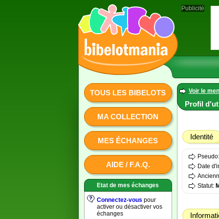
Publicité
Voir le men
TOUS LES BIBELOTS
Profil d'u
MA COLLECTION
Identité
MES ÉCHANGES
Pseudo
AIDE / F.A.Q.
Date d'i
Ancienn
Etat de mes échanges
Statut:
Connectez-vous
pour
activer ou désactiver vos
échanges
Informat